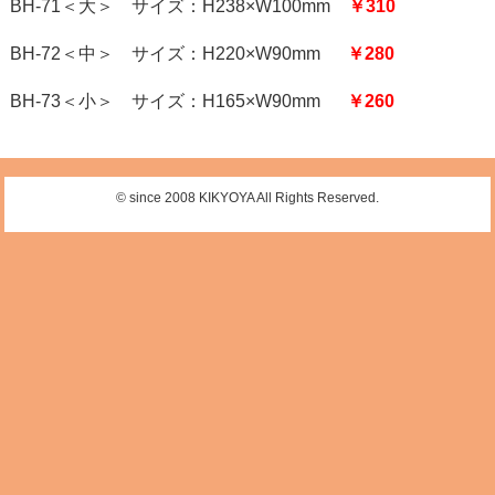
BH-71＜大＞ サイズ：H238×W100mm
￥310
BH-72＜中＞ サイズ：H220×W90mm
￥280
BH-73＜小＞ サイズ：H165×W90mm
￥260
© since 2008 KIKYOYA All Rights Reserved.